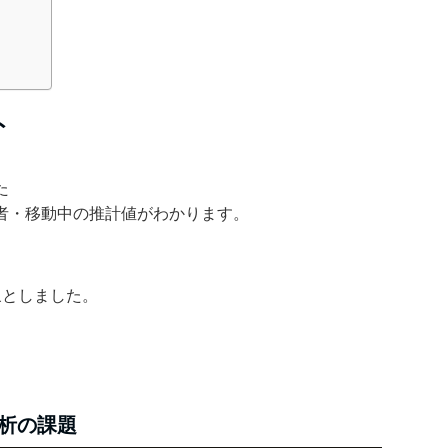
ト
た
者・移動中の推計値がわかります。
象としました。
析の課題