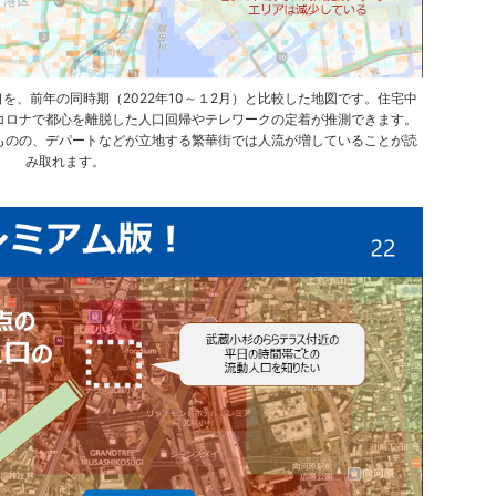
口を、前年の同時期（2022年10～１2月）と比較した地図です。住宅中
コロナで都心を離脱した人口回帰やテレワークの定着が推測できます。
ものの、デパートなどが立地する繁華街では人流が増していることが読
み取れます。