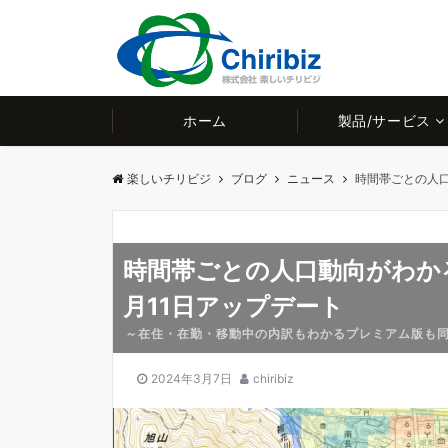
ホーム
製品/サービス
楽しいチリビジ
ブログ
ニュース
時間帯ごとの人口
時間帯ごとの人口動向がわか
月11日アップデート
～在住・在勤・移動中の内訳もわかるプレミアム版も
2024年3月7日
chiribiz